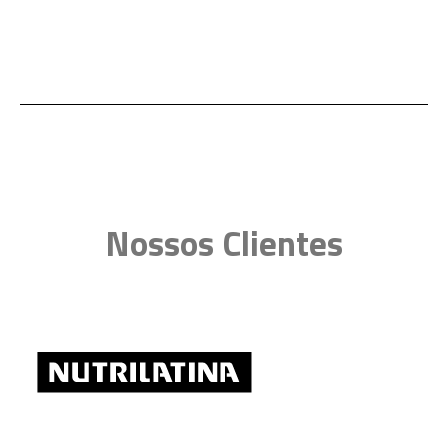
Inglês fluente.
Espanhol fluente (leitura e
conversação)
Nossos Clientes